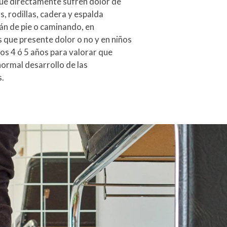
ue directamente sufren dolor de
os, rodillas, cadera y espalda
án de pie o caminando, en
 que presente dolor o no y en niños
 los 4 ó 5 años para valorar que
normal desarrollo de las
s.