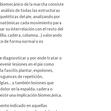
 biomecánico de la marcha consiste
 análisis de todas las estructuras
ueléticas del pie, analizando por
anatómicas cada movimiento para
ar su interrelación con el resto del
illa, cadera, columna…) valorando
ce de forma normal o es
.
 diagnosticar y por ende tratar o
evenir lesiones en el pie como
la fascitis plantar, espolones,
 esguinces de repetición,
lgias… y también lesiones que
olor en la espalda, cadera o
 existe una implicación biomecánica.
ente indicado en aquellas