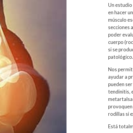
Un estudio
en hacer un
músculo esq
secciones 
poder evalu
cuerpo (rod
si se produ
patológico
Nos permite
ayudar a pr
pueden ser 
tendinitis,
metartalsa
provoquen d
rodillas si
Está totalm