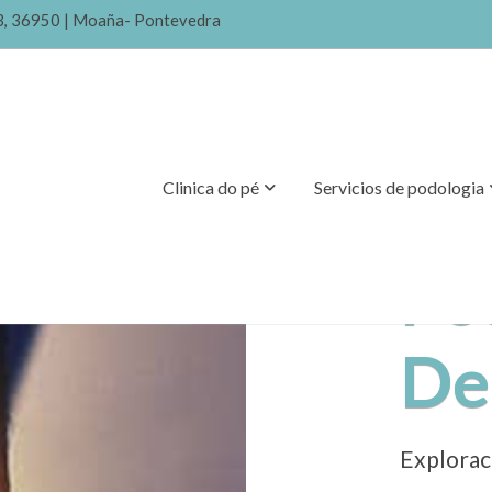
 3, 36950 | Moaña- Pontevedra
Clinica do pé
Servicios de podologia
Po
De
Explorac