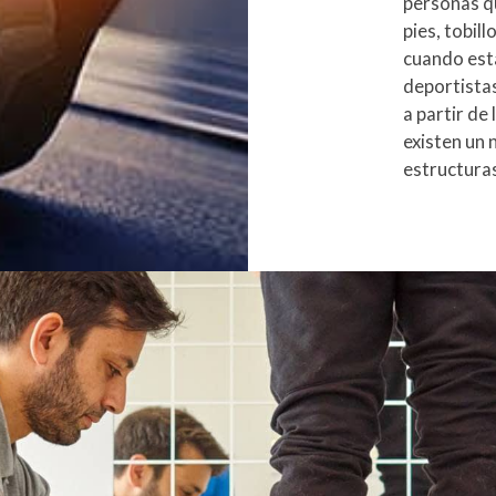
personas q
pies, tobill
cuando est
deportistas
a partir de
existen un 
estructura