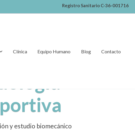
Registro Sanitario C-36-001716
Clínica
Equipo Humano
Blog
Contacto
dología
portiva
ión y estudio biomecánico